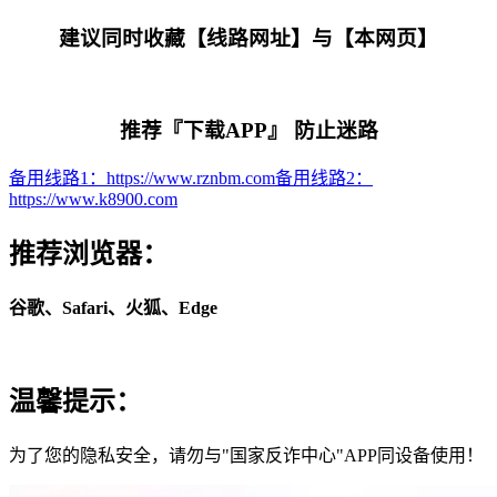
建议同时收藏【线路网址】与【本网页】
推荐『下载APP』 防止迷路
备用线路
1
：
https://www.rznbm.com
备用线路
2
：
https://www.k8900.com
推荐浏览器：
谷歌、Safari、火狐、Edge
温馨提示：
为了您的隐私安全，请勿与"国家反诈中心"APP同设备使用！