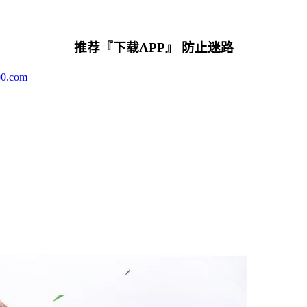
推荐『下载APP』 防止迷路
00.com