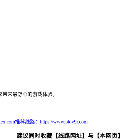
您带来最舒心的游戏体验。
kex.com
推荐线路：
https://www.plov9r.com
建议同时收藏【线路网址】与【本网页】