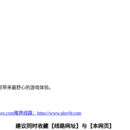
您带来最舒心的游戏体验。
kex.com
推荐线路：
https://www.plov9r.com
建议同时收藏【线路网址】与【本网页】