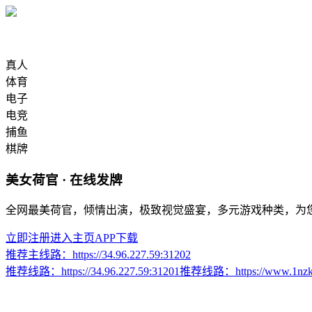
真人
体育
电子
电竞
捕鱼
棋牌
美女荷官 · 在线发牌
全网最美荷官，倾情出演，极致视觉盛宴，多元游戏种类，为
立即注册
进入主页
APP下载
推荐主线路：
https://34.96.227.59:31202
推荐线路：
https://34.96.227.59:31201
推荐线路：
https://www.1nz